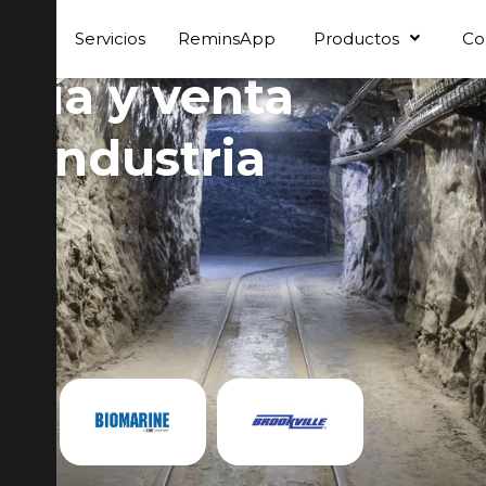
enos
Servicios
ReminsApp
Productos
Co
oría y venta
a industria