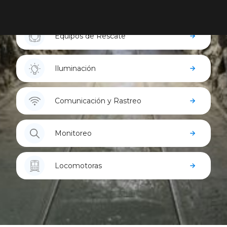
Refugios Mineros
Equipos de Rescate
Iluminación
Comunicación y Rastreo
Monitoreo
Locomotoras