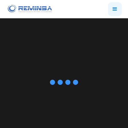
Soluciones,
asesoría y venta de
equipo para la
industria minera.
Enfocados en aumentar la seguridad y
productividad en las minas.