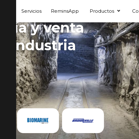
enos
Servicios
ReminsApp
Productos
Co
oría y venta
a industria