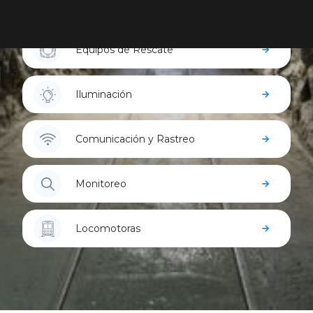
Refugios Mineros
Equipos de Rescate
Iluminación
Comunicación y Rastreo
Monitoreo
Locomotoras