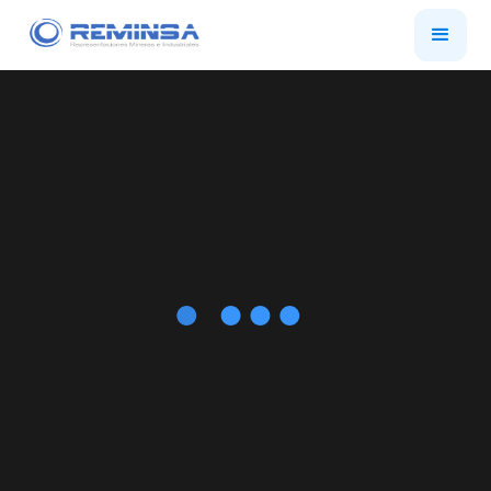
Soluciones,
asesoría y venta de
equipo para la
industria minera.
Enfocados en aumentar la seguridad y
productividad en las minas.